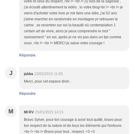
vôtre et celui du respect ,<br /> <br /> j'y vois de la sagesse ,
j'ai écouté attentivement la vidéo , lu votre blog<br /> <br /> je
viens d'acheter votre livre pr me faire une idée, j'ai 52 ans
j'aime marcher en randonnée en montagne pr retrouver le
calme , se recentrer sur soi la beauté où contemplation 1
certain art de vivre, alors je peux comprendre le mot "
ravissement " en soi, après je ne vis pas dans un tipi comme
vous ,<br /> <br /> MERCI je salue votre courage !
Répondre
J
jabba
23/02/2015 11:05
Merci, pour cet espace divin .
Répondre
M
MI RV
25/01/2015 14:21
Bravo Sylvie, pour ton courage à avoir tout quitté, bravo pour
ton respect de la nature et de tous les éléments qui t'entoure.
<br /> <br /> Bravo pour tout , respect. <3 <3