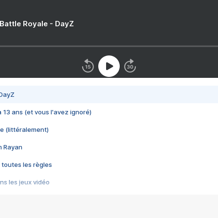
 Battle Royale - DayZ
 DayZ
 a 13 ans (et vous l'avez ignoré)
e (littéralement)
im Rayan
 toutes les règles
s les jeux vidéo
us choquant de Rockstar ? - Le scandale BULLY
e plus moche de Steam