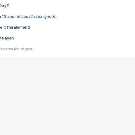
 DayZ
 a 13 ans (et vous l'avez ignoré)
e (littéralement)
im Rayan
 toutes les règles
s les jeux vidéo
us choquant de Rockstar ? - Le scandale BULLY
e plus moche de Steam
du RÊVE tourne au CAUCHEMAR
pendant 8 heures
it… à tort
umiliés par un jeu vidéo